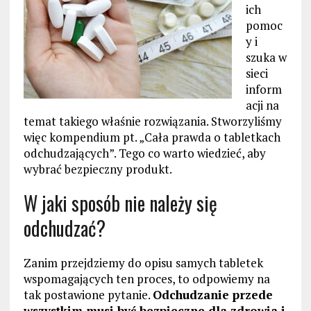
ich
pomoc
y i
szuka w
sieci
inform
acji na
temat takiego właśnie rozwiązania. Stworzyliśmy
więc kompendium pt. „Cała prawda o tabletkach
odchudzających”. Tego co warto wiedzieć, aby
wybrać bezpieczny produkt.
W jaki sposób nie należy się
odchudzać?
Zanim przejdziemy do opisu samych tabletek
wspomagających ten proces, to odpowiemy na
tak postawione pytanie.
Odchudzanie przede
wszystkim musi być bezpieczne dla zdrowia i