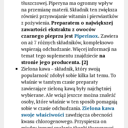
tłuszczowej. Piperyna ma ogromny wpływ
na przemianę materii. Składnik ten zwiększa
również przyswajanie witamin i pierwiastków
z pożywienia.
Preparatem o największej
zawartości ekstraktu z owoców
czarnego pieprzu jest
Piperinox
.
Zawiera
on aż 7 różnych składników, kompleksowo
wspierają odchudzanie. Więcej informacji na
temat tego suplementu znajdziecie
na
stronie jego producenta. [2]
Zielona kawa – składnik, który swoją
popularność zdobył sobie kilka lat temu. To
właśnie w tamtym czasie preparaty
zawierające zieloną kawą były najchętniej
wybierane. Ale wciąż jeszcze można znaleźć
osoby, które właśnie w ten sposób pomagają
sobie w czasie odchudzania.
Zielona kawa
swoje właściwości
zawdzięcza obecności
kwasu chlorogenowego. Przyspiesza on
między innymi spalanie tkanki tłuszczowej.