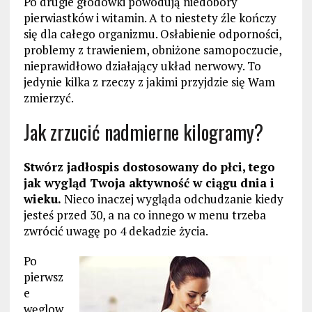
Po drugie głodówki powodują niedobory
pierwiastków i witamin. A to niestety źle kończy
się dla całego organizmu. Osłabienie odporności,
problemy z trawieniem, obniżone samopoczucie,
nieprawidłowo działający układ nerwowy. To
jedynie kilka z rzeczy z jakimi przyjdzie się Wam
zmierzyć.
Jak zrzucić nadmierne kilogramy?
Stwórz jadłospis dostosowany do płci, tego
jak wygląd Twoja aktywność w ciągu dnia i
wieku.
Nieco inaczej wygląda odchudzanie kiedy
jesteś przed 30, a na co innego w menu trzeba
zwrócić uwagę po 4 dekadzie życia.
Po
pierwsz
e
węglow