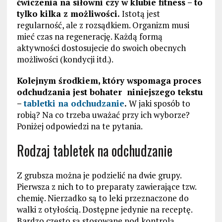
ćwiczenia na siłowni czy w klubie fitness – to
tylko kilka z możliwości.
Istotą jest
regularność, ale z rozsądkiem. Organizm musi
mieć czas na regenerację. Każdą formą
aktywności dostosujecie do swoich obecnych
możliwości (kondycji itd.).
Kolejnym środkiem, który wspomaga proces
odchudzania jest bohater niniejszego tekstu
–
tabletki na odchudzanie
.
W jaki sposób to
robią? Na co trzeba uważać przy ich wyborze?
Poniżej odpowiedzi na te pytania.
Rodzaj tabletek na odchudzanie
Z grubsza można je podzielić na dwie grupy.
Pierwsza z nich to to preparaty zawierające tzw.
chemię. Nierzadko są to leki przeznaczone do
walki z otyłością. Dostępne jedynie na receptę.
Bardzo często są stosowane pod kontrolą