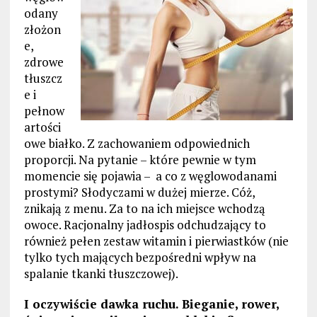
odany
złożon
e,
zdrowe
tłuszcz
e i
pełnow
artości
owe białko. Z zachowaniem odpowiednich
proporcji. Na pytanie – które pewnie w tym
momencie się pojawia – a co z węglowodanami
prostymi? Słodyczami w dużej mierze. Cóż,
znikają z menu. Za to na ich miejsce wchodzą
owoce. Racjonalny jadłospis odchudzający to
również pełen zestaw witamin i pierwiastków (nie
tylko tych mających bezpośredni wpływ na
spalanie tkanki tłuszczowej).
I oczywiście dawka ruchu. Bieganie, rower,