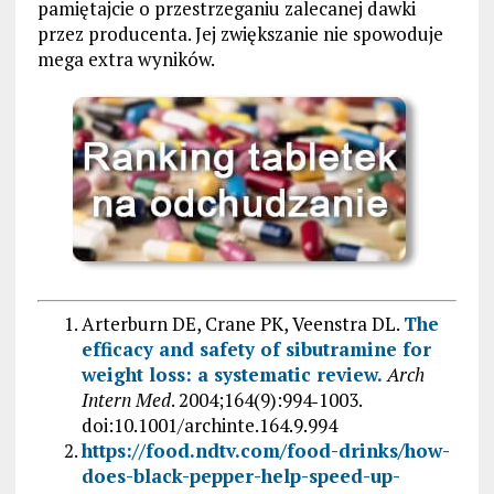
pamiętajcie o przestrzeganiu zalecanej dawki
przez producenta. Jej zwiększanie nie spowoduje
mega extra wyników.
Arterburn DE, Crane PK, Veenstra DL.
The
efficacy and safety of sibutramine for
weight loss: a systematic review.
Arch
Intern Med
. 2004;164(9):994‐1003.
doi:10.1001/archinte.164.9.994
https://food.ndtv.com/food-drinks/how-
does-black-pepper-help-speed-up-